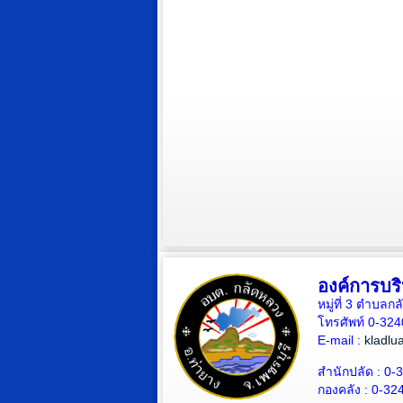
องค์การบร
หมู่ที่ 3 ตำบล
โทรศัพท์ 0-32
E-mail :
kladlu
สำนักปลัด :
0-3
กองคลัง :
0-324